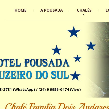
HOME
A POUSADA
CHALÉS
L
78-2781
(WhatsApp) /
(24) 9 9956-0474 (Vivo)
Chalé Família Dois Andare